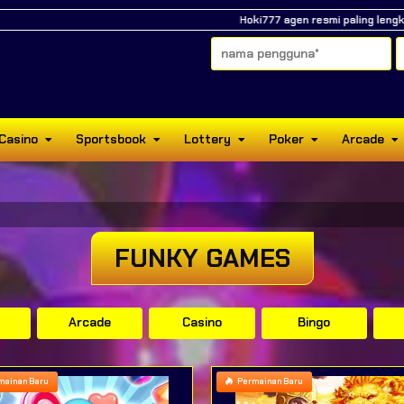
Hoki777 agen resmi paling lengkap yang berdiri sejak 201
Casino
Sportsbook
Lottery
Poker
Arcade
FUNKY GAMES
Arcade
Casino
Bingo
ainan Baru
Permainan Baru