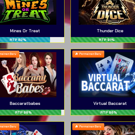
Mines Or Treat
Thunder Dice
RTP 82%
RTP 91%
ainan Baru
Permainan Baru
Baccaratbabes
Virtual Baccarat
RTP 96%
RTP 96%
ainan Baru
Permainan Baru