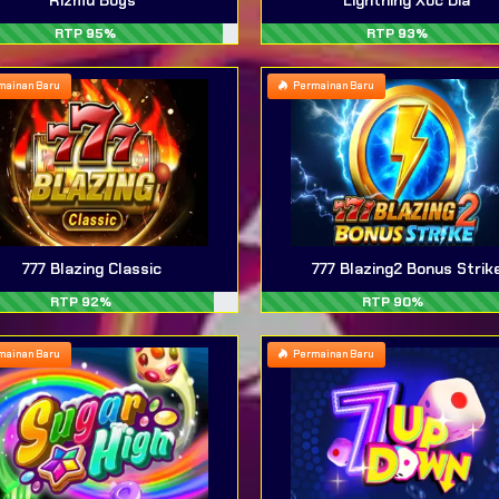
RTP 95%
RTP 93%
ainan Baru
Permainan Baru
777 Blazing Classic
777 Blazing2 Bonus Strik
RTP 92%
RTP 90%
ainan Baru
Permainan Baru