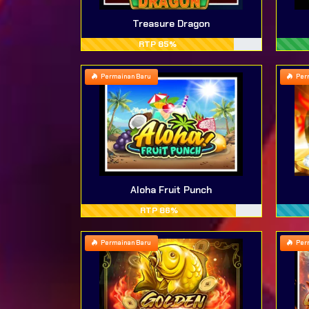
Treasure Dragon
RTP 85%
Permainan Baru
Perm
Aloha Fruit Punch
RTP 86%
Permainan Baru
Perm