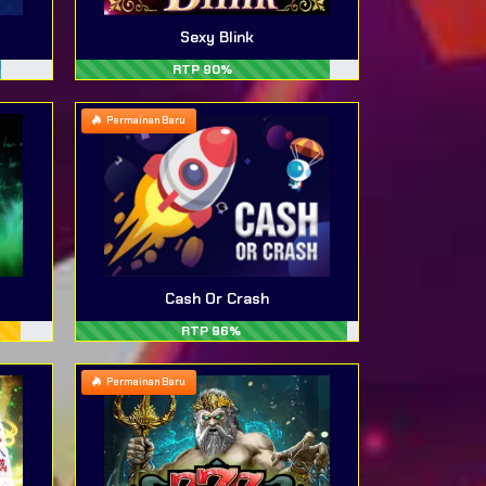
Sexy Blink
RTP 90%
Permainan Baru
Cash Or Crash
RTP 96%
Permainan Baru