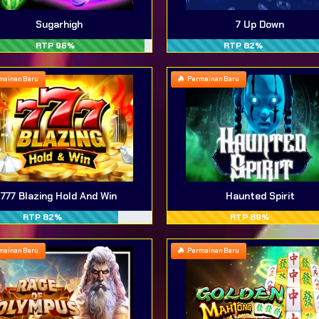
Sugarhigh
7 Up Down
RTP 96%
RTP 82%
ainan Baru
Permainan Baru
777 Blazing Hold And Win
Haunted Spirit
RTP 82%
RTP 89%
ainan Baru
Permainan Baru