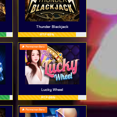
Thunder Blackjack
RTP 85%
Permainan Baru
Lucky Wheel
RTP 88%
Permainan Baru