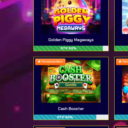
Golden Piggy Megaways
RTP 93%
Permainan Baru
Perm
Cash Booster
RTP 84%