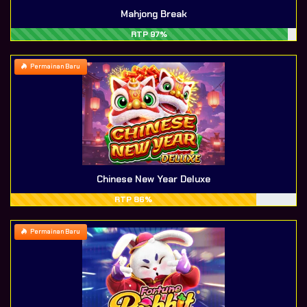
Mahjong Break
RTP 97%
Permainan Baru
Chinese New Year Deluxe
RTP 86%
Permainan Baru