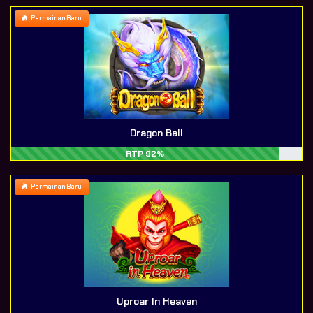
Permainan Baru
Dragon Ball
RTP 92%
Permainan Baru
Uproar In Heaven