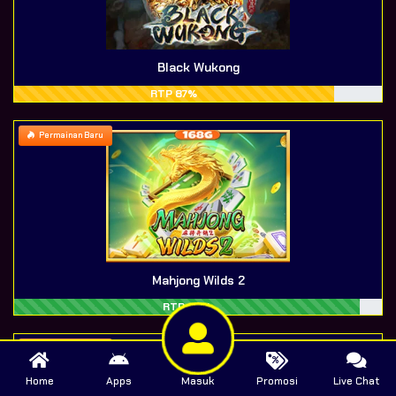
Black Wukong
RTP 87%
Permainan Baru
Mahjong Wilds 2
RTP 94%
Permainan Baru
Home
Apps
Masuk
Promosi
Live Chat