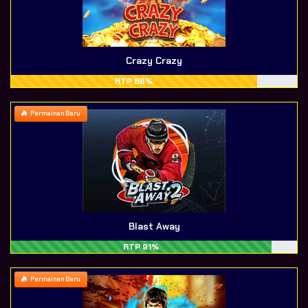
Crazy Crazy
RTP 86%
Permainan Baru
Blast Away
RTP 91%
Permainan Baru