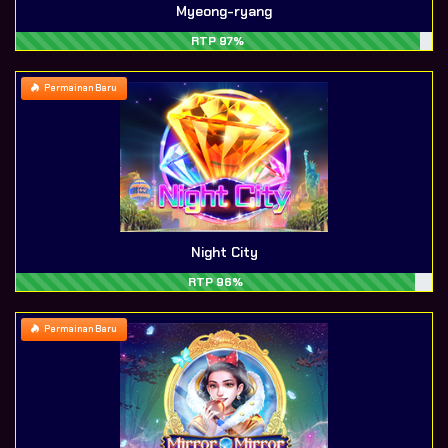
Myeong-ryang
RTP 97%
Permainan Baru
Night City
RTP 96%
Permainan Baru