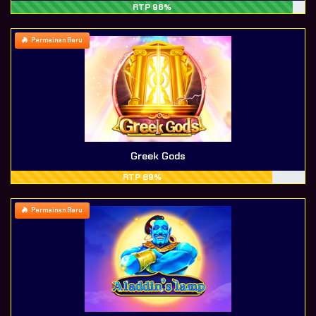
RTP 96%
Permainan Baru
Greek Gods
RTP 89%
Permainan Baru