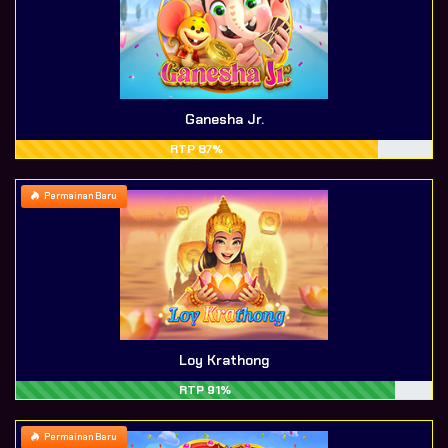
Ganesha Jr.
RTP 87%
Permainan Baru
Loy Krathong
RTP 91%
Permainan Baru