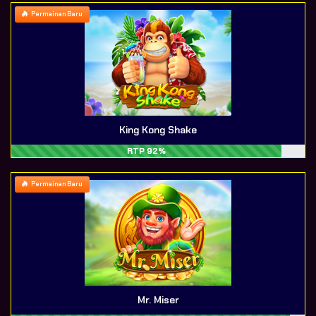
Permainan Baru
King Kong Shake
RTP 92%
Permainan Baru
Mr. Miser