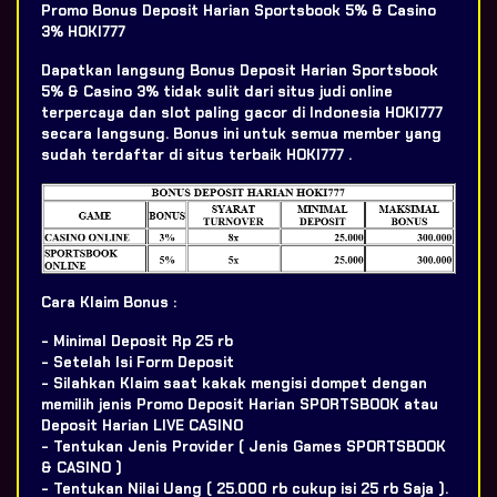
Promo Bonus Deposit Harian Sportsbook 5% & Casino
3% HOKI777
Dapatkan langsung Bonus Deposit Harian Sportsbook
5% & Casino 3% tidak sulit dari situs judi online
terpercaya dan slot paling gacor di Indonesia HOKI777
secara langsung. Bonus ini untuk semua member yang
sudah terdaftar di situs terbaik HOKI777 .
Cara Klaim Bonus :
- Minimal Deposit Rp 25 rb
- Setelah Isi Form Deposit
- Silahkan Klaim saat kakak mengisi dompet dengan
memilih jenis Promo Deposit Harian SPORTSBOOK atau
Deposit Harian LIVE CASINO
- Tentukan Jenis Provider ( Jenis Games SPORTSBOOK
& CASINO )
- Tentukan Nilai Uang ( 25.000 rb cukup isi 25 rb Saja ).