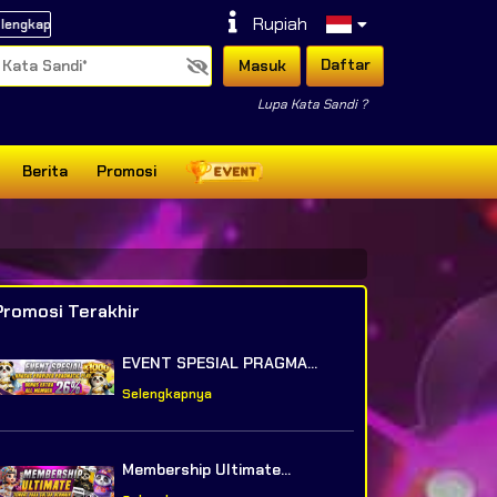
Rupiah
ap yang berdiri sejak 2018, hingga kini di 2026 masih menjadi kepercayaan pul
Daftar
Masuk
Lupa Kata Sandi ?
Berita
Promosi
Promosi Terakhir
EVENT SPESIAL PRAGMA...
Selengkapnya
Membership Ultimate...