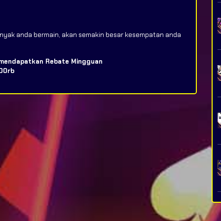
anyak anda bermain, akan semakin besar kesempatan anda
k mendapatkan Rebate Mingguan
00rb