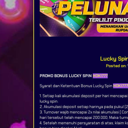
Lucky Spi
Posted on:
PROMO BONUS LUCKY SPIN
HOKI777
Syarat dan Ketentuan Bonus Lucky Spin
HOKI777
1. Setiap kali akumulasi deposit per hari mencapa
lucky spin.
2. Akumulasi deposit setiap harinya pada pukul (
3. Turnover wajib mencapai 2x nilai akumulasi ( Con
hari tersebut telah mencapai 200.000, Maka turn
4. Setelah memenuhi persyaratan di atas, klaim k