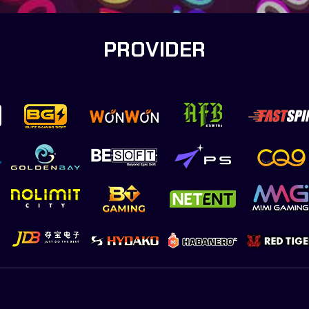
PROVIDER