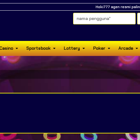
Hoki777 agen resmi paling l
Casino
Sportsbook
Lottery
Poker
Arcade