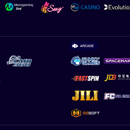
ARCADE