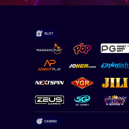
SLOT
CASINO