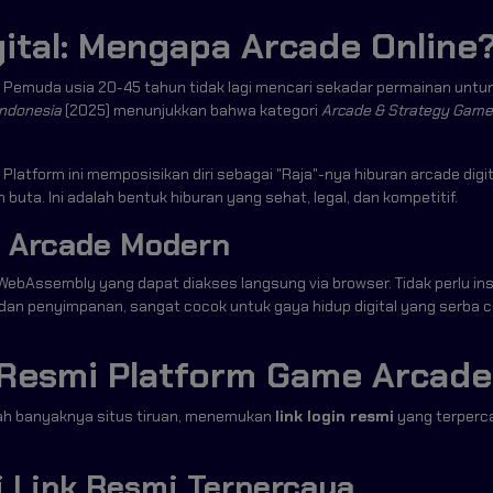
gital: Mengapa Arcade Online
ser. Pemuda usia 20-45 tahun tidak lagi mencari sekadar permainan un
Indonesia
(2025) menunjukkan bahwa kategori
Arcade & Strategy Game
. Platform ini memposisikan diri sebagai "Raja"-nya hiburan arcade di
 buta. Ini adalah bentuk hiburan yang sehat, legal, dan kompetitif.
e Arcade Modern
Assembly yang dapat diakses langsung via browser. Tidak perlu instala
dan penyimpanan, sangat cocok untuk gaya hidup digital yang serba c
 Resmi Platform Game Arcade
gah banyaknya situs tiruan, menemukan
link login resmi
yang terperc
si Link Resmi Terpercaya