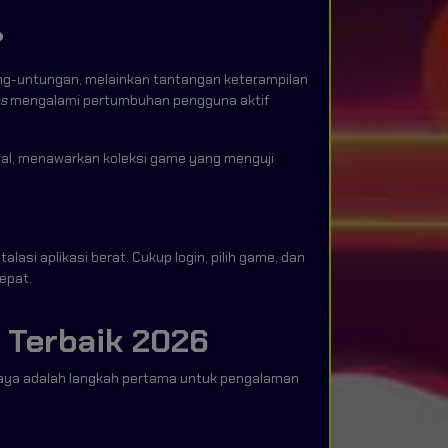
?
tung-untungan, melainkan tantangan keterampilan
s
mengalami pertumbuhan pengguna aktif
gital, menawarkan koleksi game yang menguji
si aplikasi berat. Cukup login, pilih game, dan
epat.
 Terbaik 2026
aya adalah langkah pertama untuk pengalaman