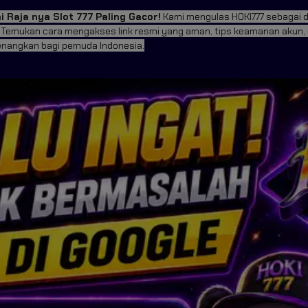
i Raja nya Slot 777 Paling Gacor!
Kami mengulas HOKI777 sebagai de
 Temukan cara mengakses link resmi yang aman, tips keamanan akun,
enangkan bagi pemuda Indonesia.