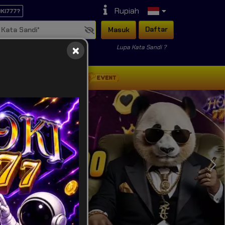
Rupiah
login hoki777 resmi, daftar link alternatif hoki777, dan tips keamanan akun 
Daftar
Masuk
Lupa Kata Sandi ?
Berita
Promosi