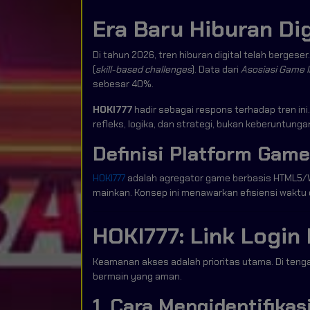
Era Baru Hiburan Di
Di tahun 2026, tren hiburan digital telah berge
(
skill-based challenges
). Data dari
Asosiasi Game 
sebesar 40%.
HOKI777
hadir sebagai respons terhadap tren ini
refleks, logika, dan strategi, bukan keberuntungan
Definisi Platform Gam
HOKI777
adalah agregator game berbasis HTML5/Web
mainkan. Konsep ini menawarkan efisiensi waktu 
HOKI777: Link Login
Keamanan akses adalah prioritas utama. Di ten
bermain yang aman.
1. Cara Mengidentifika